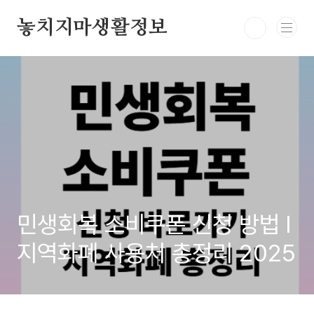
본문 바로가기
놓치지마생활정보
민생회복 소비쿠폰 신청 방법 l
지역화폐 사용처 총정리 2025