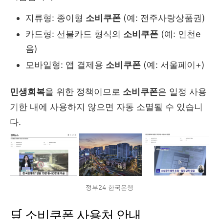
지류형: 종이형
소비쿠폰
(예: 전주사랑상품권)
카드형: 선불카드 형식의
소비쿠폰
(예: 인천e
음)
모바일형: 앱 결제용
소비쿠폰
(예: 서울페이+)
민생회복
을 위한 정책이므로
소비쿠폰
은 일정 사용
기한 내에 사용하지 않으면 자동 소멸될 수 있습니
다.
정부24 한국은행
🛒 소비쿠폰 사용처 안내