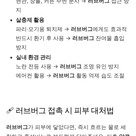
현관, 창틀, 커튼 주변 분사 →
러브버그
접근 방
지
살충제 활용
파리·모기용 퇴치제 →
러브버그
에게도 효과적
반드시 환기 후 사용 →
러브버그
잔여물 흡입
방지
실내 환경 관리
노란 전등 사용 →
러브버그
조명 유인 방지
에어컨 활용 →
러브버그
활동 억제 습도 조절
🩹 러브버그 접촉 시 피부 대처법
러브버그
가 피부에 닿았다면, 즉시 흐르는 물로 세