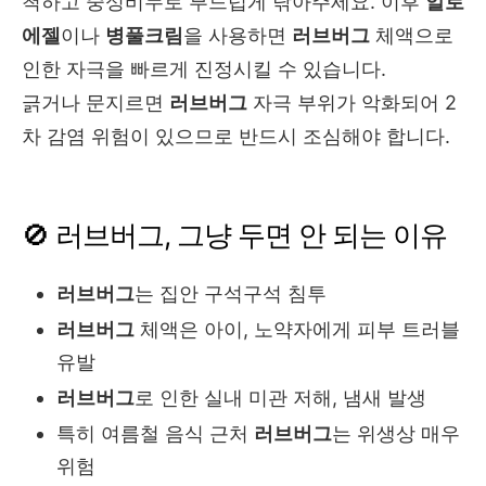
척하고 중성비누로 부드럽게 닦아주세요. 이후
알로
에젤
이나
병풀크림
을 사용하면
러브버그
체액으로
인한 자극을 빠르게 진정시킬 수 있습니다.
긁거나 문지르면
러브버그
자극 부위가 악화되어 2
차 감염 위험이 있으므로 반드시 조심해야 합니다.
🚫 러브버그, 그냥 두면 안 되는 이유
러브버그
는 집안 구석구석 침투
러브버그
체액은 아이, 노약자에게 피부 트러블
유발
러브버그
로 인한 실내 미관 저해, 냄새 발생
특히 여름철 음식 근처
러브버그
는 위생상 매우
위험