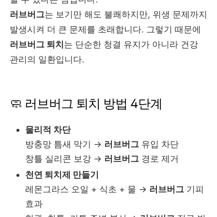
러브버그
는 보기만 해도 불쾌하지만, 위생 문제까지
발생시켜 더 큰 문제를 초래합니다. 그렇기 때문에
러브버그 퇴치
는 단순한 청결 유지가 아니라 건강
관리의 일환입니다.
🧼 러브버그 퇴치 방법 4단계
물리적 차단
방충망 틈새 막기 →
러브버그
유입 차단
창틀 실리콘 보강 →
러브버그
경로 제거
천연 퇴치제 만들기
레몬그라스 오일 + 식초 + 물 →
러브버그
기피
효과