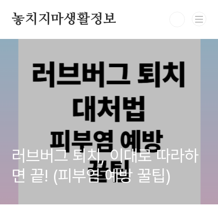
본문 바로가기
놓치지마생활정보
러브버그 퇴치, 이대로 따라하
면 끝! (피부염 예방 꿀팁)