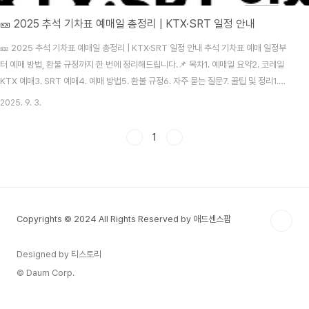
🎫 2025 추석 기차표 예매일 총정리 | KTX·SRT 일정 안내
🎫 2025 추석 기차표 예매일 총정리 | KTX·SRT 일정 안내 추석 기차표 예매 일정부
터 예매 방법, 환불 규정까지 한 번에 정리해드립니다.📌 목차1. 예매일 요약2. 코레일
KTX 예매3. SRT 예매4. 예매 방법5. 환불 규정6. 자주 묻는 질문7. 꿀팁 및 정리1.
2025 추석 기차표 예매일 요약 구분KTX(코레일)SRT예매 기간9월 15일(월) ~ 18일
2025. 9. 3.
(목)9월 8일(월) ~ 11일(목)잔여석 오픈9월 18일 15:00 이후9월 11일 15:00 이후예
매 채널코레일톡 앱, 홈페이지SRT 앱, 홈페이지, 전화접수운행 기간10월 2일(목) ~ 10
1
월 12일(일)2. 코레일 KTX 예매 일정 우선 예매: 9월 15일(월) – 경로, 장애인, 국가유
공자 대상일반 예매: 9월 16일(화) ..
Copyrights © 2024 All Rights Reserved by 애드센스팜
Designed by 티스토리
© Daum Corp.