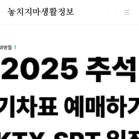
본문 바로가기
놓치지마생활정보
명절
1