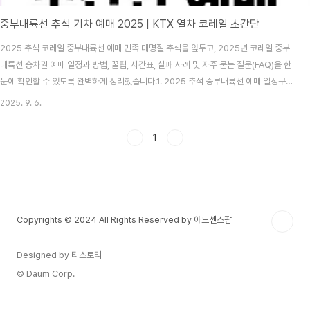
중부내륙선 추석 기차 예매 2025 | KTX 열차 코레일 초간단
2025 추석 코레일 중부내륙선 예매 민족 대명절 추석을 앞두고, 2025년 코레일 중부
내륙선 승차권 예매 일정과 방법, 꿀팁, 시간표, 실패 사례 및 자주 묻는 질문(FAQ)을 한
눈에 확인할 수 있도록 완벽하게 정리했습니다.1. 2025 추석 중부내륙선 예매 일정구분
예매 대상예매 날짜 및 시간예매 방법교통약자 우선 예매65세 이상, 장애인, 국가유공
2025. 9. 6.
자 등9월 15일(월), 9월 16일(화) 09:00~15:00코레일톡, 코레일 홈페이지, 전화
(1544-8545)일반 예매모든 국민9월 17일(수), 9월 18일(목) 07:00~13:00코레일
1
톡, 코레일 홈페이지예매 대상 기간은 2025년 10월 2일(목)부터 10월 12일(일)까지
11일간 운행하는 모든 열차를 포함합니다.1인당 최대 12매까지 예매 가..
Copyrights © 2024 All Rights Reserved by 애드센스팜
Designed by 티스토리
© Daum Corp.