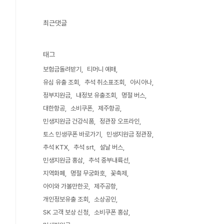
최근댓글
태그
보험금돌려받기
티머니 예매
유심 유출 조회
추석 취소표조회
아시아나
정부지원금
내정보 유출조회
명절 버스
대한항공
소비쿠폰
제주항공
민생지원금 건강식품
정관장 오프라인
토스 민생쿠폰 바로가기
민생지원금 정관장
추석 KTX
추석 srt
설날 버스
민생지원금 홍삼
추석 중부내륙선
지역화폐
명절 무궁화호
꽃축제
아이와 가볼만한곳
제주공항
개인정보유출 조회
소상공인
SK 고객 보상 신청
소비쿠폰 홍삼