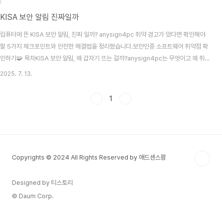
KISA 보안 알림 진짜일까
컴퓨터에 뜬 KISA 보안 알림, 진짜 일까? anysign4pc 취약 경고가 떴다면 확인해야
할 5가지 체크포인트와 안전한 해결법을 정리했습니다.보안인증 소프트웨어 취약점 확
인하기🧩 목차KISA 보안 알림, 왜 갑자기 뜨는 걸까?anysign4pc는 무엇이고 왜 취약
한가[Q&A] “KISA에서 알림이 떴어요, 해킹인가요?”‘해결하기’ 눌러도 괜찮을까?피싱
2025. 7. 13.
여부를 확인하는 방법가장 안전한 대처법은?마치며: 당황하지 말고 이렇게 대처하세요
1. KISA 보안 알림, 왜 갑자기 뜨는 걸까? 컴퓨터를 켜자마자 오른쪽 하단에 뜨는 보안
1
알림.“anysign4pc 프로그램에 보안 취약점이 있습니다. 해결이 필요합니다.”이 알림
은 KISA(한국인터넷진흥원) 또는 관련 보안 협력사(안랩, 이스트시큐리티 등)에서 취..
Copyrights © 2024 All Rights Reserved by 애드센스팜
Designed by 티스토리
© Daum Corp.