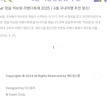
🌿 정읍 허브원 라벤더축제 2025｜6월 국내여행 추천 명소!
6월, 초여름의 따사로운 햇살이 시작되는 이 시기. 자연 속 힐링을 찾고 있다면지금이 바
로 ‘정읍 허브원 라벤더축제’를 떠나야 할 때입니다.전북 정읍에 위치한 ‘허브원’은 국내
최대 규모의 라벤더 정원으로, 매년 6월 중순이면 보랏빛 라벤더 물결이 장관을 이룹니
다.📍 정읍 허브원 위치 및 운영 정보주소: 전라북도 정읍시 구량1길 188-29추천 방문
2025. 5. 25.
시기: 6월 둘째 ~ 셋째 주영업시간 : 10:30 ~ 20:00분주차: 무료 주차장 완비허브원은
정읍 칠보산 자락에 자리잡은 개인 운영 농원입니다.도심에서 떨어진 자연 속에서 여유
1
롭게 산책하며, 라벤더 특유의 은은한 향기와 함께 힐링의 시간을 보낼 수 있어요.💜 33
만 평 규모의 라벤더 정원, 인생샷 명소!약 10만㎡ 규모의 라벤더 단지는 단일 농장 기..
Copyrights © 2024 All Rights Reserved by 애드센스팜
Designed by 티스토리
© Daum Corp.