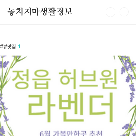
본문 바로가기
놓치지마생활정보
뷰맛집
1