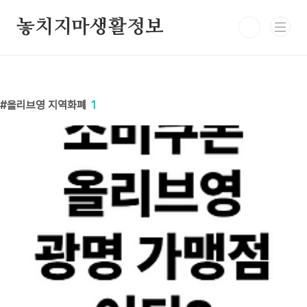
본문 바로가기
놓치지마생활정보
올리브영 지역화폐
1