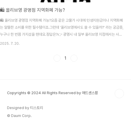
🛍️ 올리브영 광명점 지역화폐 가능?
🛍️ 올리브영 광명점 지역화폐 가능?요즘 같은 고물가 시대에 민생지원금이나 지역화폐
는 알뜰한 소비를 위한 필수템이죠.그런데 ‘올리브영에서도 쓸 수 있을까?’ 라는 궁금증,
누구나 한 번쯤 가지셨을 텐데요.정답은?👉 광명시 내 일부 올리브영 지점에서는 사용
가능합니다!✅ 광명시 지역화폐 사용 가능한 올리브영 매장 (2025년 7월 기준)다수의
2025. 7. 20.
올리브영은 직영 운영으로 인해 지역화폐 사용이 제한되지만, 광명시 내 일부 지점은 가
맹점 등록이 되어 있어 민생지원금, 소비지원금, 광명사랑화폐 등 사용이 가능합니다.1.
1
올리브영 광명철산점 📍 주소: 경기도 광명시 철산로 24🕙 운영시간: 10:00 ~ 22:00
🔖 ‘지역화폐 사용 가능’ 스티커 부착💳 광명사랑화폐/소비지원금 카드 결제 가능2. 올
리브영 ..
Copyrights © 2024 All Rights Reserved by 애드센스팜
Designed by 티스토리
© Daum Corp.