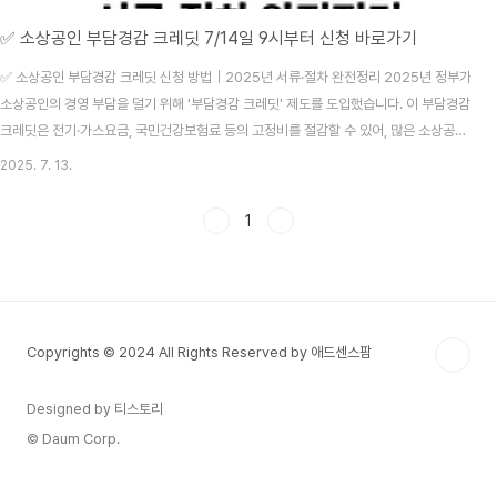
✅ 소상공인 부담경감 크레딧 7/14일 9시부터 신청 바로가기
✅ 소상공인 부담경감 크레딧 신청 방법｜2025년 서류·절차 완전정리 2025년 정부가
소상공인의 경영 부담을 덜기 위해 '부담경감 크레딧' 제도를 도입했습니다. 이 부담경감
크레딧은 전기·가스요금, 국민건강보험료 등의 고정비를 절감할 수 있어, 많은 소상공인
에게 실질적인 도움이 되고 있습니다.부담경감 크레딧의 핵심은 ‘자동 차감형’으로, 신청
2025. 7. 13.
만 하면 공과금에서 자동으로 차감됩니다. 특히 연매출 3억 원 이하 소상공인은 누구나
신청할 수 있어 참여율이 높을 것으로 예상됩니다. 소상공인 부담경감 크레딧 신청 바로
1
가기🎯 부담경감 크레딧 신청 대상부담경감 크레딧은 2025년 5월 1일 이전 개업한 소
상공인이 대상입니다.매출 0원 초과~3억 원 이하의 일반사업자라면 누구든지 부담경감
크레딧을 받을 수 있습니다..
Copyrights © 2024 All Rights Reserved by 애드센스팜
Designed by 티스토리
© Daum Corp.