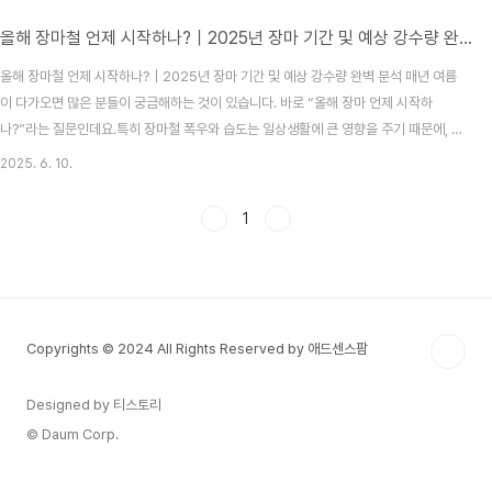
올해 장마철 언제 시작하나?｜2025년 장마 기간 및 예상 강수량 완벽 분석
올해 장마철 언제 시작하나?｜2025년 장마 기간 및 예상 강수량 완벽 분석 매년 여름
이 다가오면 많은 분들이 궁금해하는 것이 있습니다. 바로 “올해 장마 언제 시작하
나?”라는 질문인데요.특히 장마철 폭우와 습도는 일상생활에 큰 영향을 주기 때문에, 미
리 알아두면 대비하기 훨씬 수월합니다. 2025년의 장마는 6월 19일 제주 지역에서 가
2025. 6. 10.
장 먼저 시작되고,이후 남부는 6월 23일, 중부는 6월 25일부터 장마권에 들어갈 것으
로 보입니다. 종료 시점은 대체로 7월 20일에서 26일 사이로 예측되고 있어요. 💡
1
2025년 장마는 예년보다 **조금 빠른 시작과 긴 지속 기간**이 예상되며, 특히 중부
지방에는 **국지성 집중호우** 가능성도 높다고 하니 주의가 필요합니다. 📅 지역별
2025..
Copyrights © 2024 All Rights Reserved by 애드센스팜
Designed by 티스토리
© Daum Corp.