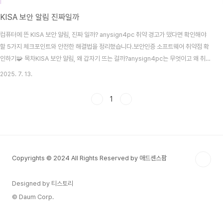
KISA 보안 알림 진짜일까
컴퓨터에 뜬 KISA 보안 알림, 진짜 일까? anysign4pc 취약 경고가 떴다면 확인해야
할 5가지 체크포인트와 안전한 해결법을 정리했습니다.보안인증 소프트웨어 취약점 확
인하기🧩 목차KISA 보안 알림, 왜 갑자기 뜨는 걸까?anysign4pc는 무엇이고 왜 취약
한가[Q&A] “KISA에서 알림이 떴어요, 해킹인가요?”‘해결하기’ 눌러도 괜찮을까?피싱
2025. 7. 13.
여부를 확인하는 방법가장 안전한 대처법은?마치며: 당황하지 말고 이렇게 대처하세요
1. KISA 보안 알림, 왜 갑자기 뜨는 걸까? 컴퓨터를 켜자마자 오른쪽 하단에 뜨는 보안
1
알림.“anysign4pc 프로그램에 보안 취약점이 있습니다. 해결이 필요합니다.”이 알림
은 KISA(한국인터넷진흥원) 또는 관련 보안 협력사(안랩, 이스트시큐리티 등)에서 취..
Copyrights © 2024 All Rights Reserved by 애드센스팜
Designed by 티스토리
© Daum Corp.