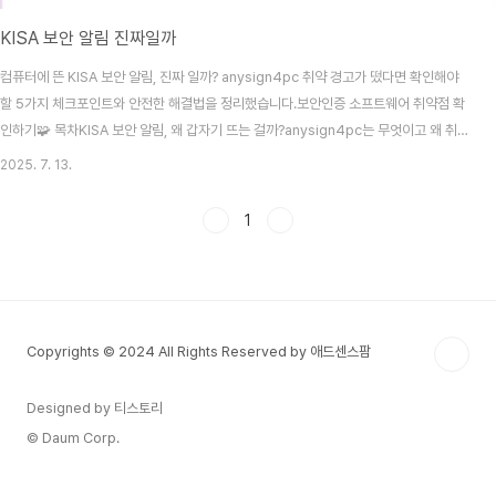
KISA 보안 알림 진짜일까
컴퓨터에 뜬 KISA 보안 알림, 진짜 일까? anysign4pc 취약 경고가 떴다면 확인해야
할 5가지 체크포인트와 안전한 해결법을 정리했습니다.보안인증 소프트웨어 취약점 확
인하기🧩 목차KISA 보안 알림, 왜 갑자기 뜨는 걸까?anysign4pc는 무엇이고 왜 취약
한가[Q&A] “KISA에서 알림이 떴어요, 해킹인가요?”‘해결하기’ 눌러도 괜찮을까?피싱
2025. 7. 13.
여부를 확인하는 방법가장 안전한 대처법은?마치며: 당황하지 말고 이렇게 대처하세요
1. KISA 보안 알림, 왜 갑자기 뜨는 걸까? 컴퓨터를 켜자마자 오른쪽 하단에 뜨는 보안
1
알림.“anysign4pc 프로그램에 보안 취약점이 있습니다. 해결이 필요합니다.”이 알림
은 KISA(한국인터넷진흥원) 또는 관련 보안 협력사(안랩, 이스트시큐리티 등)에서 취..
Copyrights © 2024 All Rights Reserved by 애드센스팜
Designed by 티스토리
© Daum Corp.