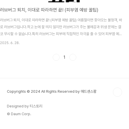
러브버그 퇴치, 이대로 따라하면 끝! (피부염 예방 꿀팁)
러브버그 퇴치, 이대로 따라하면 끝! (피부염 예방 꿀팁) 여름철이면 찾아오는 불청객, 바
로 러브버그입니다.작고 눈에 잘 띄지 않지만 러브버그가 주는 불쾌감과 위생 문제는 결
코 무시할 수 없습니다.특히 러브버그는 피부에 직접적인 자극을 줄 수 있어 피부염 예방
을 위해서라도러브버그 퇴치는 반드시 실천해야 할 여름 대비 전략입니다. 러브버그 퇴
2025. 6. 28.
치방법 바로가기✅ 러브버그란 무엇인가요?러브버그는 보통 5월에서 8월 사이에 집중
적으로 출몰하는 계절성 해충입니다. 러브버그는 밝은 색에 잘 반응하고, 한 쌍으로 붙어
1
다니며 흰 벽지나 커튼, 피부 등에 쉽게 달라붙습니다. 문제는 러브버그가 죽을 때 나오
는 체액이 피부염이나 알레르기를 유발할 수 있다는 점입니다.러브버그는 보기만 해도
불쾌하지만, 위생 문제까지 발생시켜..
Copyrights © 2024 All Rights Reserved by 애드센스팜
Designed by 티스토리
© Daum Corp.