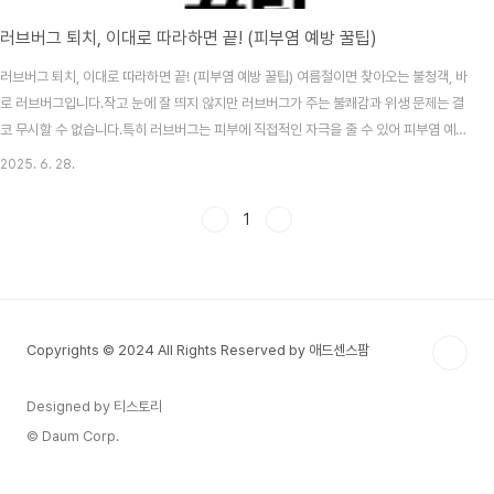
러브버그 퇴치, 이대로 따라하면 끝! (피부염 예방 꿀팁)
러브버그 퇴치, 이대로 따라하면 끝! (피부염 예방 꿀팁) 여름철이면 찾아오는 불청객, 바
로 러브버그입니다.작고 눈에 잘 띄지 않지만 러브버그가 주는 불쾌감과 위생 문제는 결
코 무시할 수 없습니다.특히 러브버그는 피부에 직접적인 자극을 줄 수 있어 피부염 예방
을 위해서라도러브버그 퇴치는 반드시 실천해야 할 여름 대비 전략입니다. 러브버그 퇴
2025. 6. 28.
치방법 바로가기✅ 러브버그란 무엇인가요?러브버그는 보통 5월에서 8월 사이에 집중
적으로 출몰하는 계절성 해충입니다. 러브버그는 밝은 색에 잘 반응하고, 한 쌍으로 붙어
1
다니며 흰 벽지나 커튼, 피부 등에 쉽게 달라붙습니다. 문제는 러브버그가 죽을 때 나오
는 체액이 피부염이나 알레르기를 유발할 수 있다는 점입니다.러브버그는 보기만 해도
불쾌하지만, 위생 문제까지 발생시켜..
Copyrights © 2024 All Rights Reserved by 애드센스팜
Designed by 티스토리
© Daum Corp.