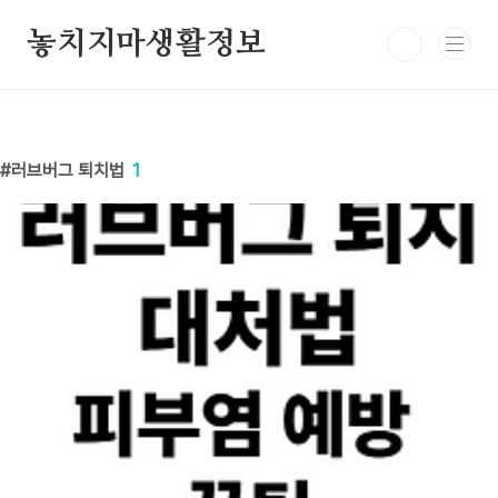
본문 바로가기
놓치지마생활정보
러브버그 퇴치법
1