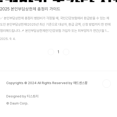
2025 본인부담상한제 총정리 가이드
✅ 본인부담상한제 총정리 병원비가 걱정될 때, 국민건강보험에서 환급받을 수 있는 제
도인 본인부담상한제!2025년 최신 기준으로 대상자, 환급 금액, 신청 방법까지 한 번에
정리해드립니다.📌 본인부담상한제란?건강보험 가입자 또는 피부양자가 연간(1월 1일
~12월 31일) 동안 병원에 낸 건강보험 본인부담금이 일정 금액(상한액)을 초과할 경우,
2025. 9. 4.
그 초과분을 국민건강보험공단이 환급해주는 제도입니다. 👥 대상자건강보험 가입자 및
피부양자 전체연간 본인부담금이 상한액을 초과한 경우비급여 진료비, 선택진료, 상급
1
병실료 등은 제외💰 2025년 본인부담상한액 기준보험료 분위상한액1분위89만 원
2~3분위110만 원4~5분위170만 원6~7분위320만 원8분위437만 원9분위525만
원10분위826만 원요양병원 ..
Copyrights © 2024 All Rights Reserved by 애드센스팜
Designed by 티스토리
© Daum Corp.