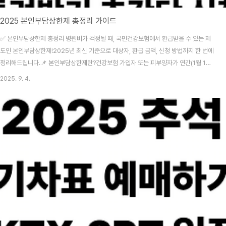
2025 본인부담상한제 총정리 가이드
✅ 본인부담상한제 총정리 병원비가 걱정될 때, 국민건강보험에서 환급받을 수 있는 제
도인 본인부담상한제!2025년 최신 기준으로 대상자, 환급 금액, 신청 방법까지 한 번에
정리해드립니다.📌 본인부담상한제란?건강보험 가입자 또는 피부양자가 연간(1월 1일
~12월 31일) 동안 병원에 낸 건강보험 본인부담금이 일정 금액(상한액)을 초과할 경우,
2025. 9. 4.
그 초과분을 국민건강보험공단이 환급해주는 제도입니다. 👥 대상자건강보험 가입자 및
피부양자 전체연간 본인부담금이 상한액을 초과한 경우비급여 진료비, 선택진료, 상급
병실료 등은 제외💰 2025년 본인부담상한액 기준보험료 분위상한액1분위89만 원
2~3분위110만 원4~5분위170만 원6~7분위320만 원8분위437만 원9분위525만
원10분위826만 원요양병원 ..