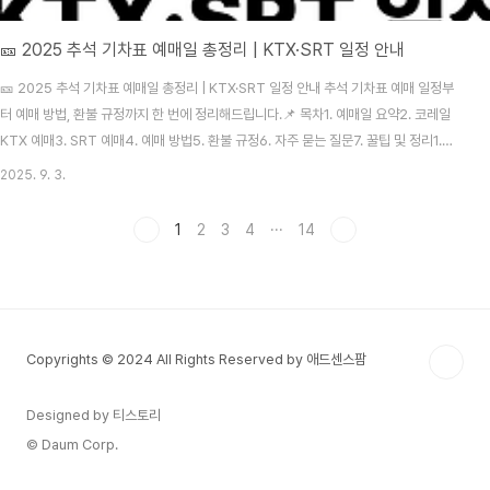
🎫 2025 추석 기차표 예매일 총정리 | KTX·SRT 일정 안내
🎫 2025 추석 기차표 예매일 총정리 | KTX·SRT 일정 안내 추석 기차표 예매 일정부
터 예매 방법, 환불 규정까지 한 번에 정리해드립니다.📌 목차1. 예매일 요약2. 코레일
KTX 예매3. SRT 예매4. 예매 방법5. 환불 규정6. 자주 묻는 질문7. 꿀팁 및 정리1.
2025 추석 기차표 예매일 요약 구분KTX(코레일)SRT예매 기간9월 15일(월) ~ 18일
2025. 9. 3.
(목)9월 8일(월) ~ 11일(목)잔여석 오픈9월 18일 15:00 이후9월 11일 15:00 이후예
매 채널코레일톡 앱, 홈페이지SRT 앱, 홈페이지, 전화접수운행 기간10월 2일(목) ~ 10
1
2
3
4
···
14
월 12일(일)2. 코레일 KTX 예매 일정 우선 예매: 9월 15일(월) – 경로, 장애인, 국가유
공자 대상일반 예매: 9월 16일(화) ..
Copyrights © 2024 All Rights Reserved by 애드센스팜
Designed by 티스토리
© Daum Corp.