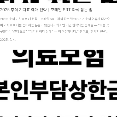
2025 추석 기차표 예매 전략｜코레일·SRT 좌석 잡는 법
2025 추석 기차표 예매 전략｜코레일·SRT 좌석 잡는 법2025년 추석 연휴가 다가오
며 기차표 예매를 준비하는 분들이 많습니다.하지만 매년 반복되는 문제들 — “표를 못
구했다”, “결제 오류”, “대기만 하다 실패” — 이 여전합니다.다행히도, 몇 가지 전략만
미리 세워두면 원하는 좌석 확보는 충분히 가능합니다.아래에서 코레일·SRT 공통으로
2025. 9. 4.
적용 가능한 핵심 전략 5가지를 안내드립니다.📅 2025 추석 기차표 예매 일정구분예
매 일정결제 마감코레일9월 15일 ~ 18일우선예매: 9월 24일 자정SRT9월 8일 ~ 11
일(목)구간별 상이 (SRT 공지 확인)❓ Q&A: 추석 기차표 예매 핵심 질문Q1. 예매 성공
확률을 높이는 방법은?A. 예매 10분 전부터 로그인, 본인인증, 경로 저장 등을 완..